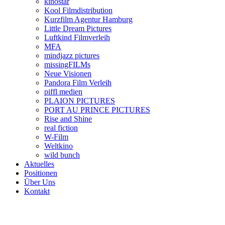
kinostar
Kool Filmdistribution
Kurzfilm Agentur Hamburg
Little Dream Pictures
Luftkind Filmverleih
MFA
mindjazz pictures
missingFILMs
Neue Visionen
Pandora Film Verleih
piffl medien
PLAION PICTURES
PORT AU PRINCE PICTURES
Rise and Shine
real fiction
W-Film
Weltkino
wild bunch
Aktuelles
Positionen
Über Uns
Kontakt