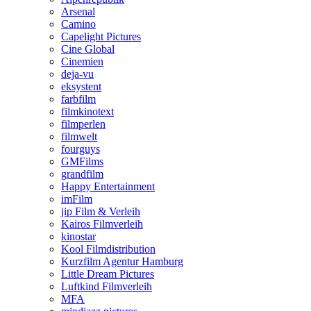
Arsenal
Camino
Capelight Pictures
Cine Global
Cinemien
deja-vu
eksystent
farbfilm
filmkinotext
filmperlen
filmwelt
fourguys
GMFilms
grandfilm
Happy Entertainment
imFilm
jip Film & Verleih
Kairos Filmverleih
kinostar
Kool Filmdistribution
Kurzfilm Agentur Hamburg
Little Dream Pictures
Luftkind Filmverleih
MFA